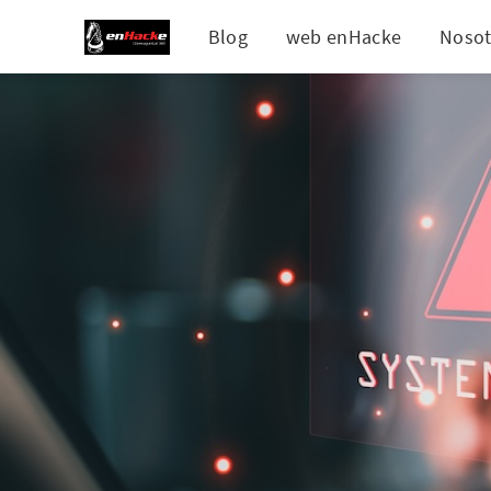
Blog
web enHacke
Nosot