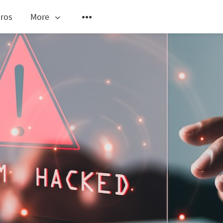
ros
More