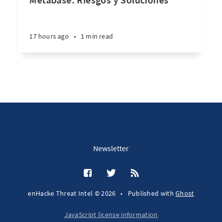
17 hours ago
•
1 min read
Newsletter
enHacke Threat Intel © 2026
•
Published with
Ghost
JavaScript license information