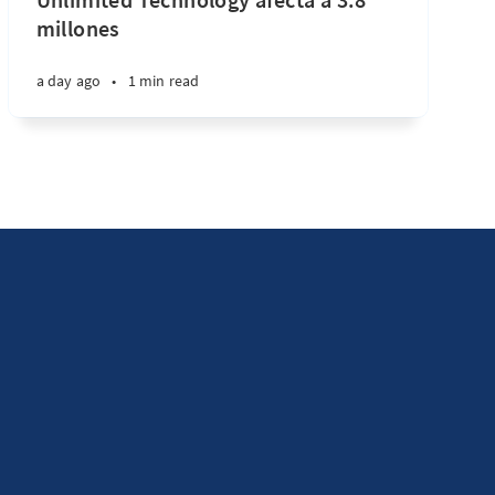
millones
a day ago
•
1 min read