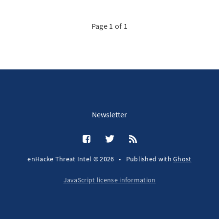
Page 1 of 1
Newsletter
enHacke Threat Intel © 2026
•
Published with
Ghost
JavaScript license information