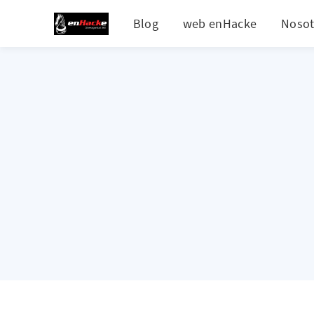
Blog
web enHacke
Nosot