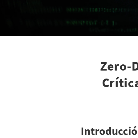
Zero-D
Críti
Introducci