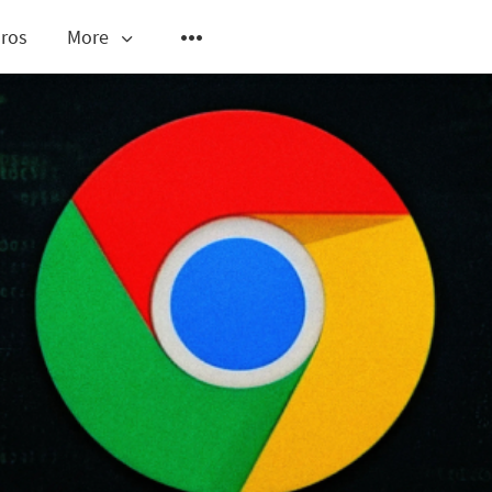
ros
More