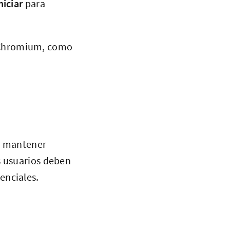
niciar
para
n Chromium, como
de mantener
s usuarios deben
enciales.