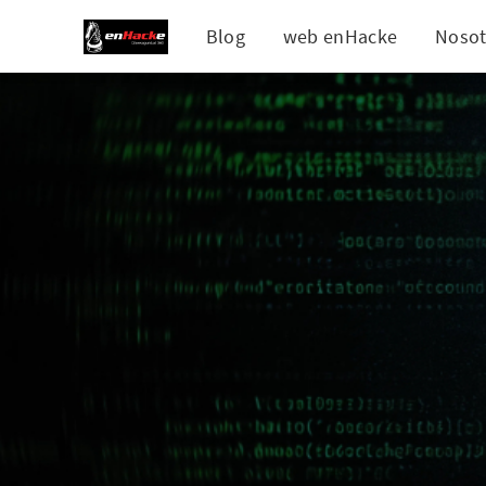
Blog
web enHacke
Nosot