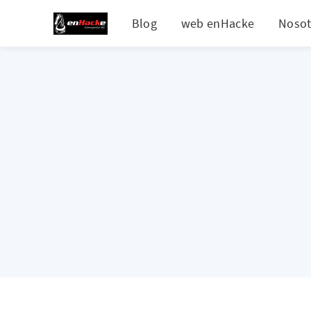
Blog
web enHacke
Nosot