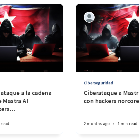
Ciberseguridad
 ataque a la cadena
Ciberataque a Mastr
e Mastra AI
con hackers norcor
kers
…
 read
2 months ago
•
1 min read