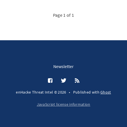
Page 1 of 1
Newsletter
enHacke Threat Intel © 2026
•
Published with
Ghost
JavaScript license information