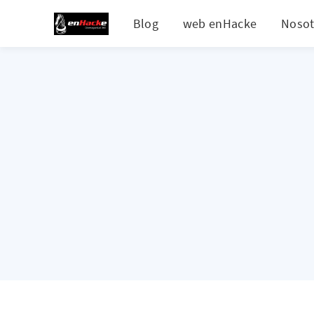
Blog
web enHacke
Nosot