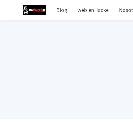
Blog
web enHacke
Nosot