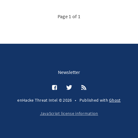
Page 1 of 1
Newsletter
enHacke Threat Intel © 2026
•
Published with
Ghost
JavaScript license information