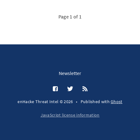
Page 1 of 1
Newsletter
enHacke Threat Intel © 2026
•
Published with
Ghost
JavaScript license information