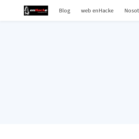
Blog
web enHacke
Nosot