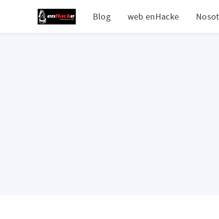
Blog
web enHacke
Nosot