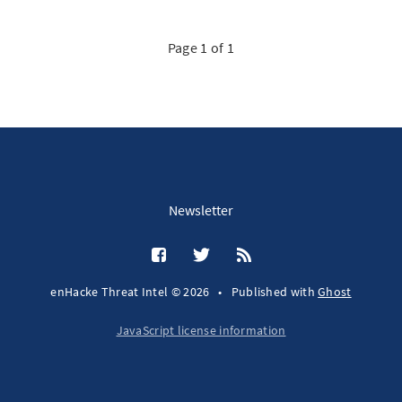
Page 1 of 1
Newsletter
enHacke Threat Intel © 2026
•
Published with
Ghost
JavaScript license information