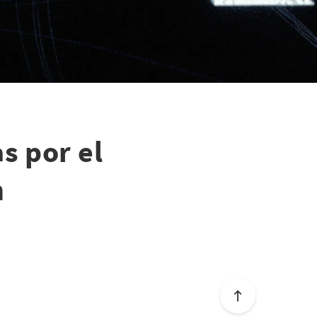
s por el
n