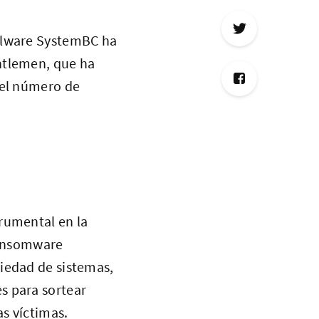
malware SystemBC ha
ntlemen, que ha
 el número de
rumental en la
 ransomware
iedad de sistemas,
s para sortear
as víctimas.