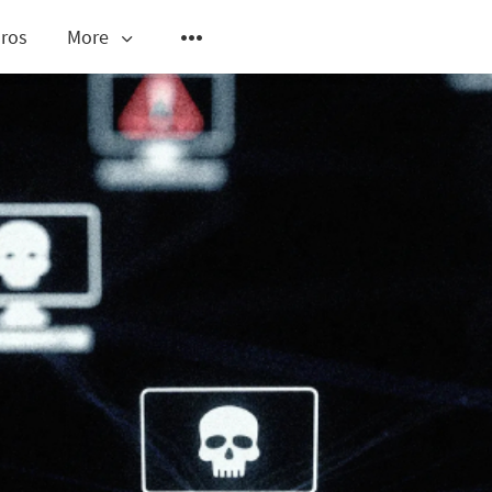
ros
More