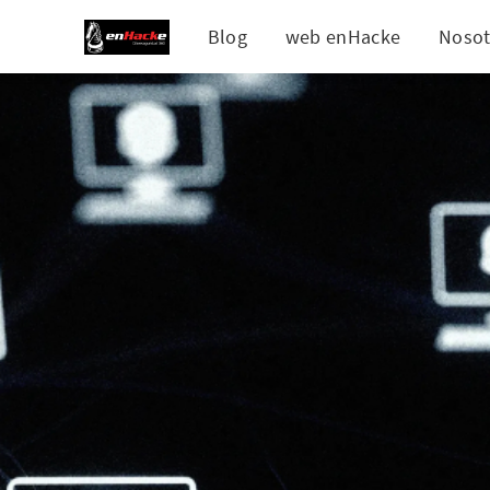
Blog
web enHacke
Nosot