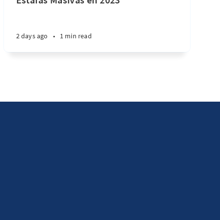
2 days ago
•
1 min read