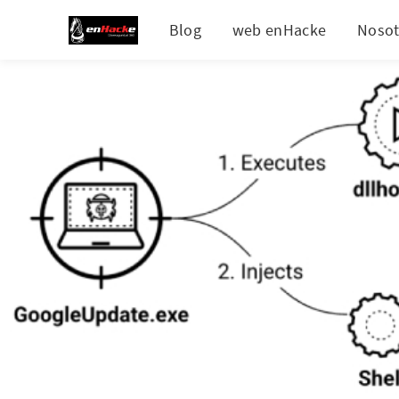
Blog
web enHacke
Nosot