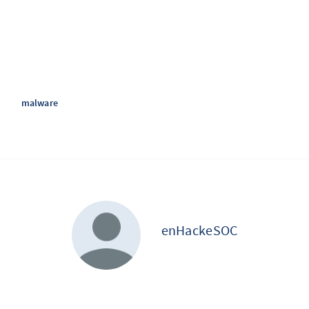
e
malware
enHackeSOC