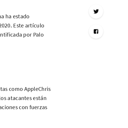
na ha estado
020. Este artículo
entificada por Palo
entas como AppleChris
 los atacantes están
aciones con fuerzas