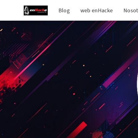
Blog
web enHacke
Nosot