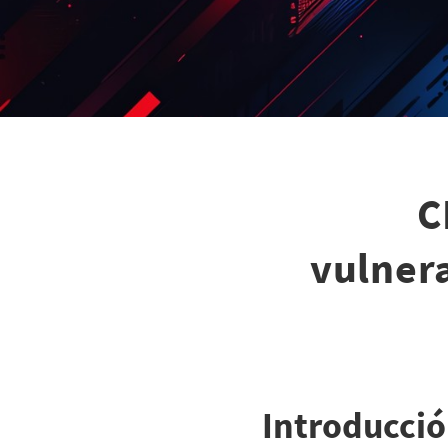
C
vulnera
Introducci