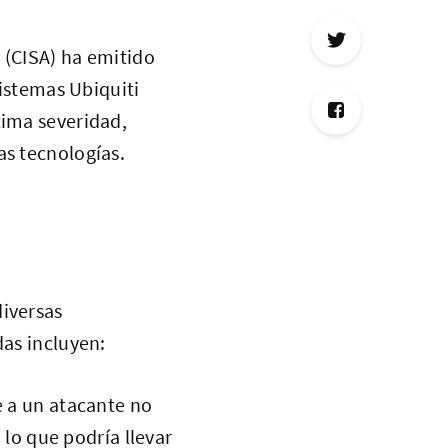
 (CISA) ha emitido
sistemas Ubiquiti
xima severidad,
as tecnologías.
diversas
das incluyen:
e a un atacante no
lo que podría llevar