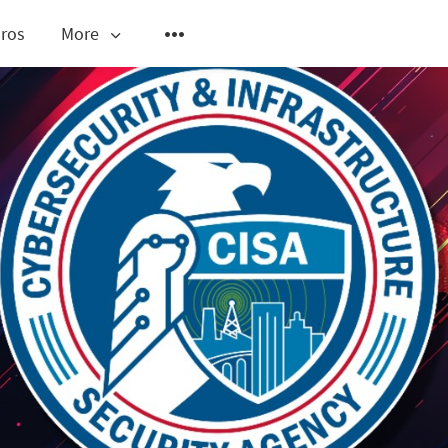
ros
More