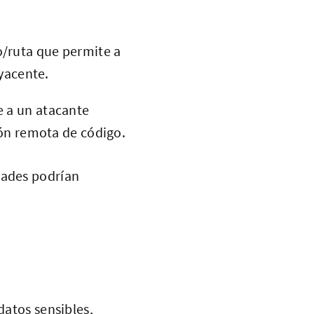
o/ruta que permite a
yacente.
e a un atacante
ión remota de código.
dades podrían
datos sensibles,