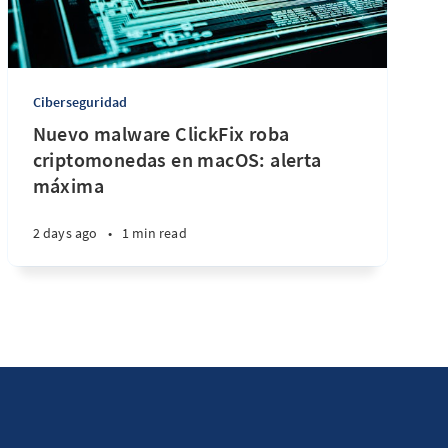
Ciberseguridad
Nuevo malware ClickFix roba
criptomonedas en macOS: alerta
máxima
2 days ago
•
1 min read