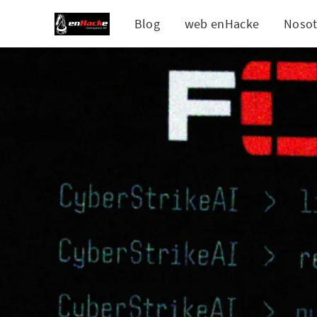
Blog
web enHacke
Nosot