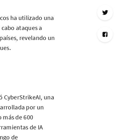
cos ha utilizado una
a cabo ataques a
 países, revelando un
ques.
ó CyberStrikeAI, una
sarrollada por un
o más de 600
rramientas de IA
ango de