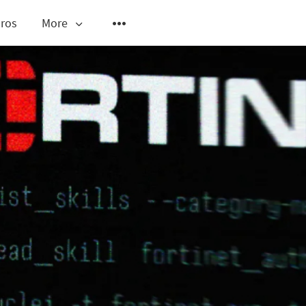
ros
More